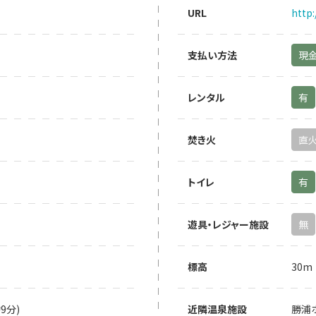
URL
http
支払い方法
現
レンタル
有
焚き火
直
トイレ
有
遊具・レジャー施設
無
標高
30m
9分)
近隣温泉施設
勝浦