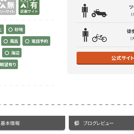
ツ
(
土
砂地
徒
(
風呂
電話予約
海辺
公式サイ
眺望有り
基本情報
ブログレビュー