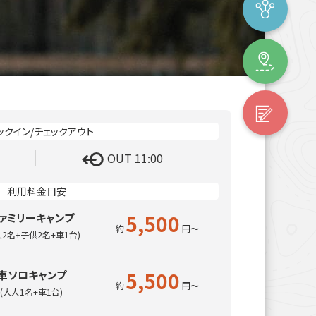
OUT 11:00
5,500
ァミリーキャンプ
人2名+子供2名+車1台)
5,500
車ソロキャンプ
(大人1名+車1台)