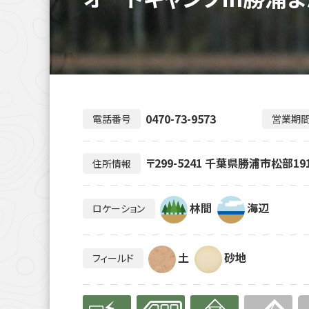
0470-73-9573
電話番号
営業期
〒299-5241 千葉県勝浦市松部19
住所情報
林間
海辺
ロケーション
土
砂地
フィールド
有り
有り
有り
無
無