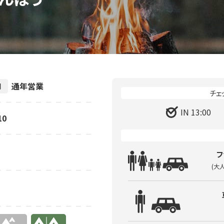
通年営業
間
IN 13:00
10
フ
(大
有り