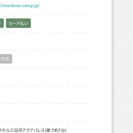
://manbow-camp.jp/
金
カード払い
火不可
ホテル三日月アクアパレス(車で約7分)