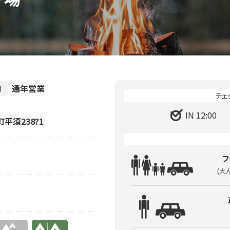
通年営業
間
IN 12:00
町平須238?1
フ
(大
有り