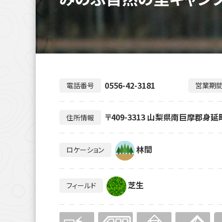
0556-42-3181
電話番号
営業期
〒409-3313 山梨県南巨摩郡身延
住所情報
林間
ロケーション
芝生
フィールド
無
無
無
無
無