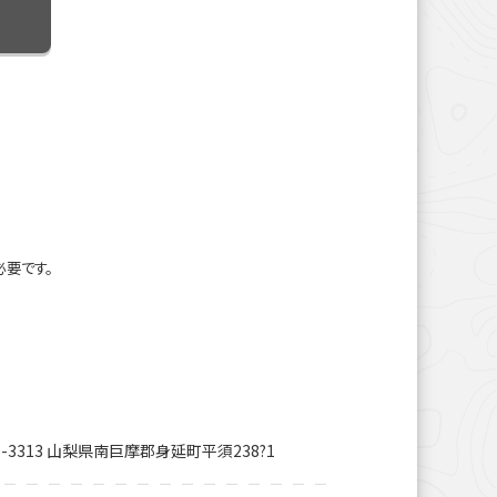
必要です。
9-3313 山梨県南巨摩郡身延町平須238?1