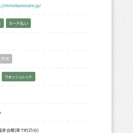
s://minobunosato.jp/
金
カード払い
火不可
ウォッシュレット
m
温泉会館(車で約25分)