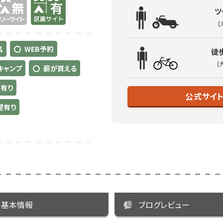
ツ
(
呂
WEB予約
徒
(
キャンプ
薪が買える
有り
公式サイ
望有り
基本情報
ブログレビュー