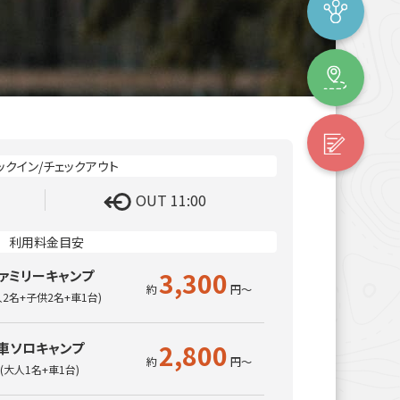
OUT 11:00
3,300
ァミリーキャンプ
人2名+子供2名+車1台)
2,800
車ソロキャンプ
(大人1名+車1台)