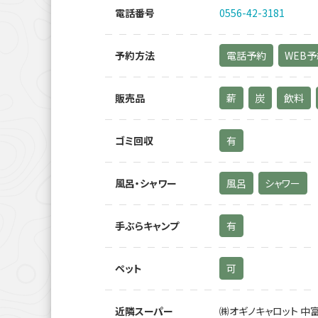
電話番号
0556-42-3181
予約方法
電話予約
WEB
販売品
薪
炭
飲料
ゴミ回収
有
風呂・シャワー
風呂
シャワー
手ぶらキャンプ
有
ペット
可
近隣スーパー
㈱オギノキャロット 中富