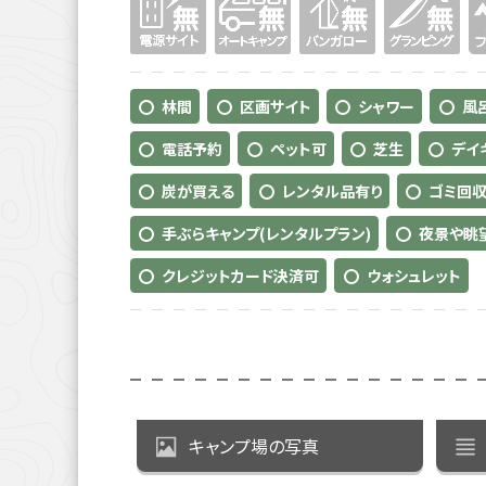
林間
区画サイト
シャワー
風
電話予約
ペット可
芝生
デイ
炭が買える
レンタル品有り
ゴミ回収
手ぶらキャンプ(レンタルプラン)
夜景や眺
クレジットカード決済可
ウォシュレット
キャンプ場の写真