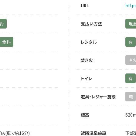
URL
http
予約
支払い方法
現
食料
レンタル
有
焚き火
直
トイレ
有
遊具・レジャー施設
無
標高
620
店(車で約16分)
近隣温泉施設
下部