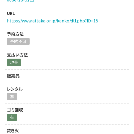
URL
https://www.attaka.or.jp/kanko/dtl.php?ID=15
予約方法
予約不可
支払い方法
現金
販売品
レンタル
無
ゴミ回収
有
焚き火