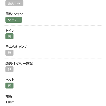
直火不可
風呂・シャワー
シャワー
トイレ
有
手ぶらキャンプ
無
遊具・レジャー施設
無
ペット
可
標高
110m