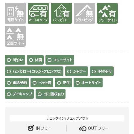
無
有り
有り
無
有り
無
川沿い
林間
フリーサイト
バンガロー(ロッジ・ケビン含む)
シャワー
予約不可
電話予約
ペット可
芝生
オートサイト
デイキャンプ
ゴミ回収有り
IN フリ－
OUT フリー