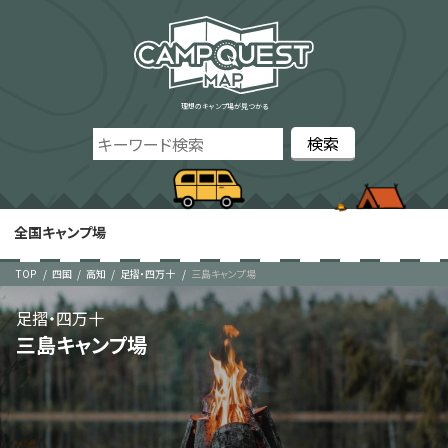
理想のキャンプ場が見つかる
全国キャンプ場
TOP
四国
高知
足摺・四万十
三島キャンプ場
足摺・四万十
三島キャンプ場