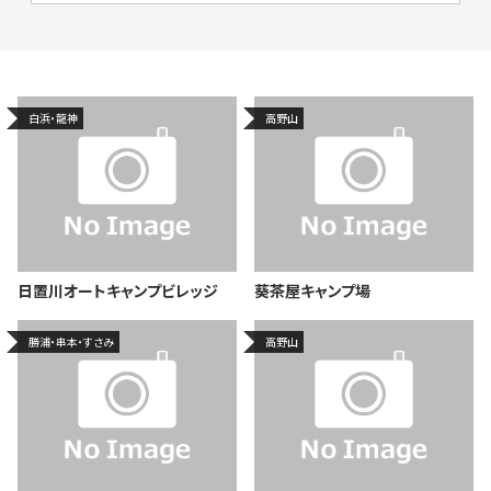
白浜・龍神
高野山
日置川オートキャンプビレッジ
葵茶屋キャンプ場
勝浦・串本・すさみ
高野山