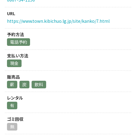
URL
https://www.town.kibichuo.lg.jp/site/kanko/7.html
予約方法
電話予約
支払い方法
現金
販売品
薪
炭
飲料
レンタル
有
ゴミ回収
無