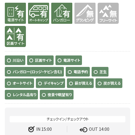
有り
有り
有り
無
無
有り
川沿い
区画サイト
電源サイト
バンガロー(ロッジ・ケビン含む)
電話予約
芝生
オートサイト
デイキャンプ
薪が買える
炭が買える
レンタル品有り
夜景や眺望有り
IN 15:00
OUT 14:00