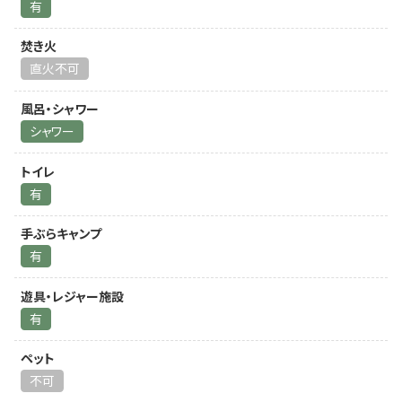
有
焚き火
直火不可
風呂・シャワー
シャワー
トイレ
有
手ぶらキャンプ
有
遊具・レジャー施設
有
ペット
不可