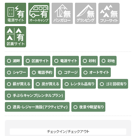
有り
有り
無
無
無
有り
湖畔
区画サイト
電源サイト
砂利
砂地
シャワー
電話予約
コテージ
オートサイト
薪が買える
炭が買える
レンタル品有り
ゴミ回収有り
手ぶらキャンプ(レンタルプラン)
遊具・レジャー施設(アクティビティ)
夜景や眺望有り