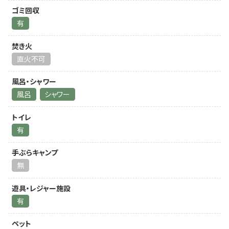
ゴミ回収
有
焚き火
直火不可
風呂・シャワー
風呂
シャワー
トイレ
有
手ぶらキャンプ
無
遊具・レジャー施設
有
ペット