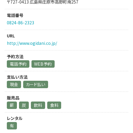
〒727-0413 広島県庄原市高野町南257
電話番号
0824-86-2323
URL
http://www.ogidani.co.jp/
予約方法
電話予約
WEB予約
支払い方法
現金
カード払い
販売品
薪
炭
飲料
食料
レンタル
有