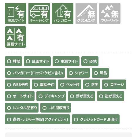
有り
有り
有り
無
無
有り
林間
区画サイト
電源サイト
砂地
バンガロー(ロッジ・ケビン含む)
シャワー
風呂
WEB予約
電話予約
ペット可
芝生
コテージ
オートサイト
デイキャンプ
薪が買える
炭が買える
レンタル品有り
ゴミ回収有り
遊具・レジャー施設(アクティビティ)
クレジットカード決済可