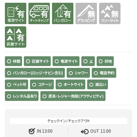
有り
有り
有り
無
無
有り
林間
区画サイト
電源サイト
土
砂地
バンガロー(ロッジ・ケビン含む)
シャワー
電話予約
ペット可
コテージ
オートサイト
湖沿い
レンタル品有り
遊具・レジャー施設(アクティビティ)
IN 13:00
OUT 11:00