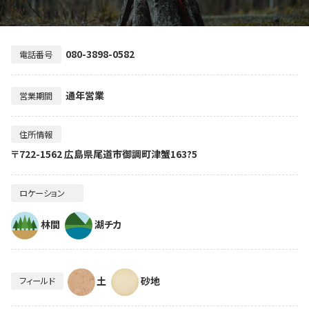
080-3898-0582
電話番号
通年営業
営業期間
住所情報
〒722-1562 広島県尾道市御調町津蟹163?5
ロケーション
林間
湖チカ
土
砂地
フィールド