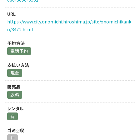
URL
https://www.city.onomichi.hiroshima.jp/site/onomichikank
o/3472.html
予約方法
電話予約
支払い方法
現金
販売品
飲料
レンタル
有
ゴミ回収
無