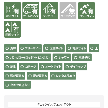
有り
有り
有り
無
有り
有り
湖畔
フリーサイト
区画サイト
電源サイト
土
バンガロー(ロッジ・ケビン含む)
シャワー
電話予約
芝生
コテージ
オートサイト
デイキャンプ
薪が買える
炭が買える
レンタル品有り
夜景や眺望有り