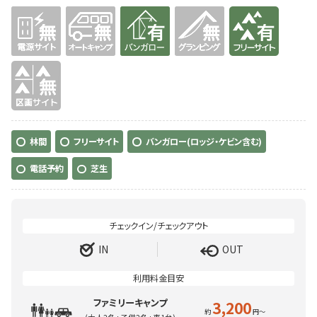
無
無
有り
無
有り
無
林間
フリーサイト
バンガロー(ロッジ・ケビン含む)
電話予約
芝生
IN
OUT
ファミリーキャンプ
3,200