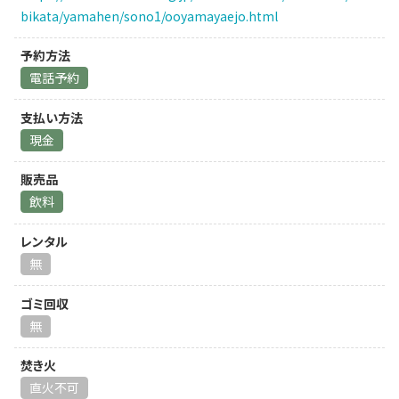
bikata/yamahen/sono1/ooyamayaejo.html
予約方法
電話予約
支払い方法
現金
販売品
飲料
レンタル
無
ゴミ回収
無
焚き火
直火不可