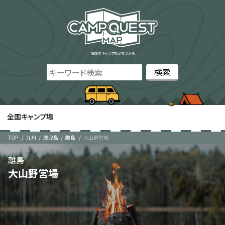
理想のキャンプ場が見つかる
全国キャンプ場
TOP
九州
鹿児島
離島
大山野営場
離島
大山野営場