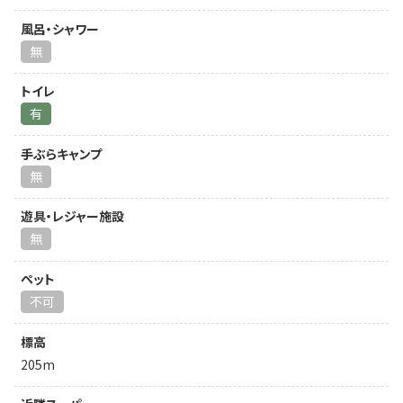
風呂・シャワー
無
トイレ
有
手ぶらキャンプ
無
遊具・レジャー施設
無
ペット
不可
標高
205m