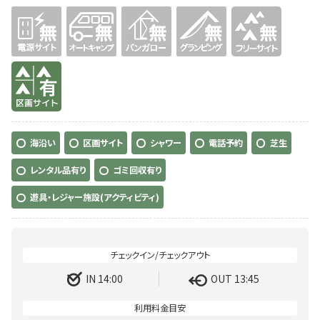
無
無
無
無
無
有り
海沿い
区画サイト
シャワー
電話予約
芝生
レンタル品有り
ゴミ回収有り
遊具・レジャー施設(アクティビティ)
IN 14:00
OUT 13:45