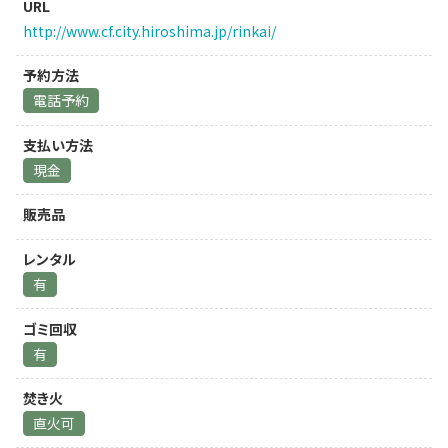
URL
http://www.cf.city.hiroshima.jp/rinkai/
予約方法
電話予約
支払い方法
現金
販売品
レンタル
有
ゴミ回収
有
焚き火
直火可