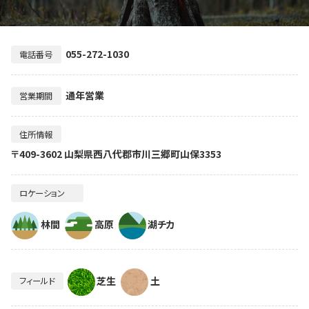
055-272-1030
電話番号
通年営業
営業期間
住所情報
〒409-3602 山梨県西八代郡市川三郷町山保3353
ロケーション
林間
高原
湖チカ
芝生
土
フィールド