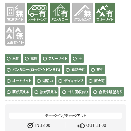
無
有り
有り
無
有り
無
林間
高原
フリーサイト
土
バンガロー(ロッジ・ケビン含む)
電話予約
芝生
オートサイト
湖沿い
デイキャンプ
直火可
薪が買える
炭が買える
ゴミ回収有り
夜景や眺望有り
IN 13:00
OUT 11:00