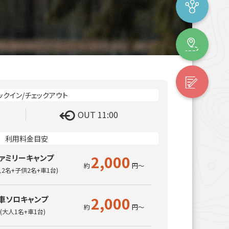
OUT 11:00
2,000
ァミリーキャンプ
人2名+子供2名+車1台)
2,000
車ソロキャンプ
(大人1名+車1台)