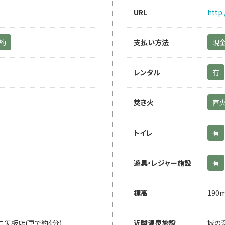
URL
http
予約
支払い方法
現
レンタル
有
焚き火
直
トイレ
有
遊具・レジャー施設
有
標高
190
ニ矢板店(車で約4分)
近隣温泉施設
城の