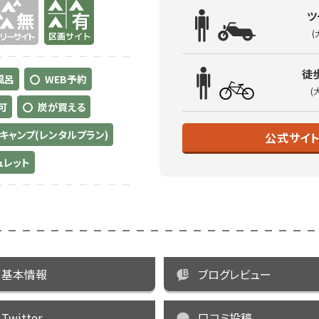
有り
ツ
(
徒
風呂
WEB予約
(
可
炭が買える
キャンプ(レンタルプラン)
公式サイ
ュレット
基本情報
ブログレビュー
Twitter
口コミ投稿