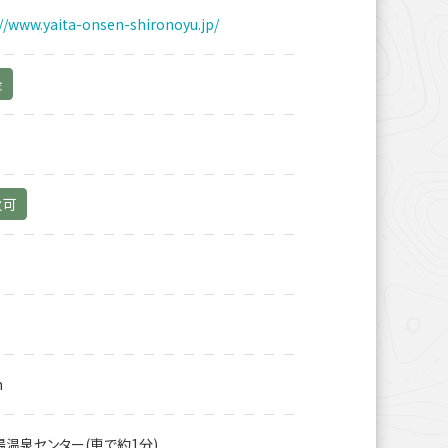
://www.yaita-onsen-shironoyu.jp/
金
火可
m
湯温泉センター(車で約1分)