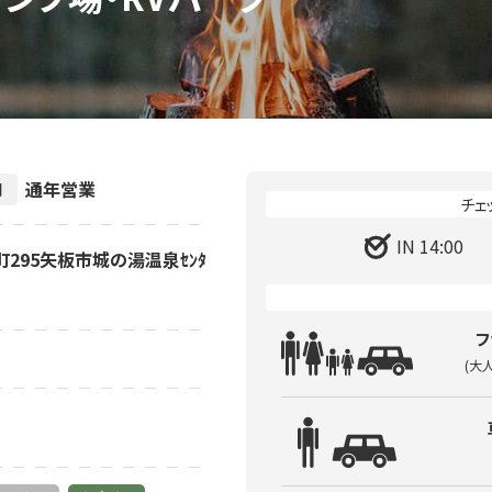
通年営業
間
IN 14:00
反町295矢板市城の湯温泉ｾﾝﾀ
フ
(大