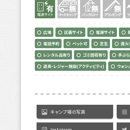
有り
無
無
無
無
広場
区画サイト
電源サイト
電話予約
ペット可
芝生
直火
レンタル品有り
ゴミ回収有り
手ぶら
遊具・レジャー施設(アクティビティ)
ウォシ
キャンプ場の写真
Instagram