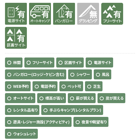
有り
有り
有り
無
有り
有り
林間
フリーサイト
区画サイト
電源サイト
バンガロー(ロッジ・ケビン含む)
シャワー
風呂
WEB予約
電話予約
ペット可
芝生
オートサイト
標高が高い
薪が買える
炭が買える
レンタル品有り
手ぶらキャンプ(レンタルプラン)
遊具・レジャー施設(アクティビティ)
夜景や眺望有り
ウォシュレット