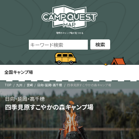
理想のキャンプ場が見つかる
全国キャンプ場
TOP
九州
宮崎
日向・延岡・高千穂
四季見原すこやかの森キャンプ場
日向・延岡・高千穂
四季見原すこやかの森キャンプ場