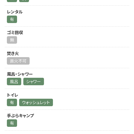
レンタル
有
ゴミ回収
無
焚き火
直火不可
風呂・シャワー
風呂
シャワー
トイレ
有
ウォッシュレット
手ぶらキャンプ
有