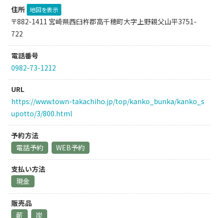
住所
地図を表示
〒882-1411 宮崎県西臼杵郡高千穂町大字上野親父山平3751-
722
電話番号
0982-73-1212
URL
https://www.town-takachiho.jp/top/kanko_bunka/kanko_s
upotto/3/800.html
予約方法
電話予約
WEB予約
支払い方法
現金
販売品
薪
炭