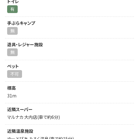
トイレ
有
手ぶらキャンプ
無
遊具・レジャー施設
無
ペット
不可
標高
31m
近隣スーパー
マルナカ 大内店(車で約6分)
近隣温泉施設
ゆーとぴあ みろく温泉(車で約15分)