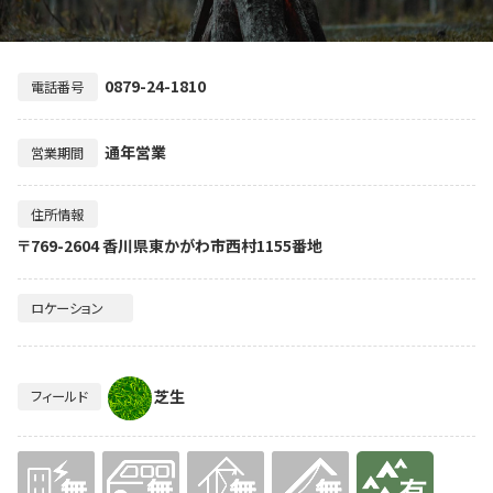
0879-24-1810
電話番号
通年営業
営業期間
住所情報
〒769-2604 香川県東かがわ市西村1155番地
ロケーション
芝生
フィールド
無
無
無
無
有り