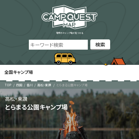
理想のキャンプ場が見つかる
全国キャンプ場
TOP
四国
香川
高松・東讃
とらまる公園キャンプ場
高松・東讃
とらまる公園キャンプ場