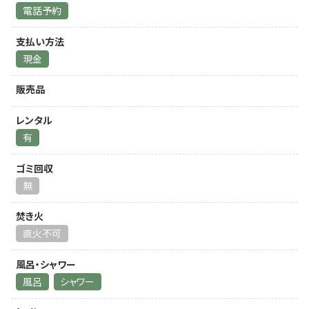
電話予約
支払い方法
現金
販売品
レンタル
有
ゴミ回収
無
焚き火
直火不可
風呂・シャワー
風呂
シャワー