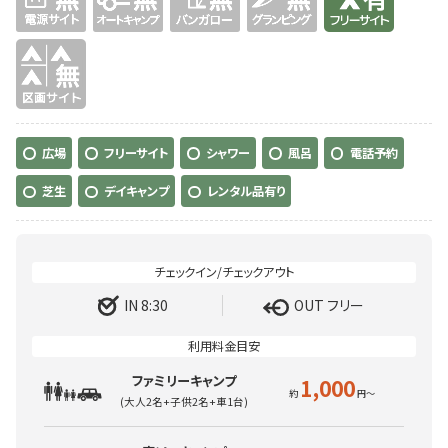
無
広場
フリーサイト
シャワー
風呂
電話予約
芝生
デイキャンプ
レンタル品有り
IN 8:30
OUT フリー
ファミリーキャンプ
1,000
(大人2名+子供2名+車1台)