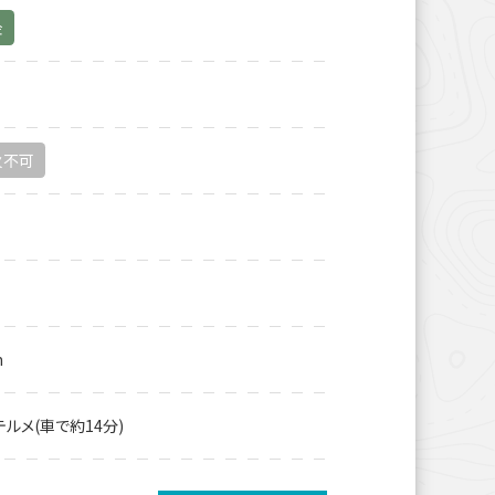
金
火不可
m
ルメ(車で約14分)