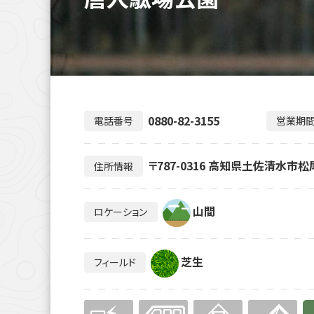
0880-82-3155
電話番号
営業期
〒787-0316 高知県土佐清水市松
住所情報
山間
ロケーション
芝生
フィールド
無
無
無
無
有