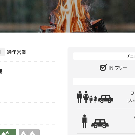
通年営業
間
IN フリ－
尾
フ
(大
り
無