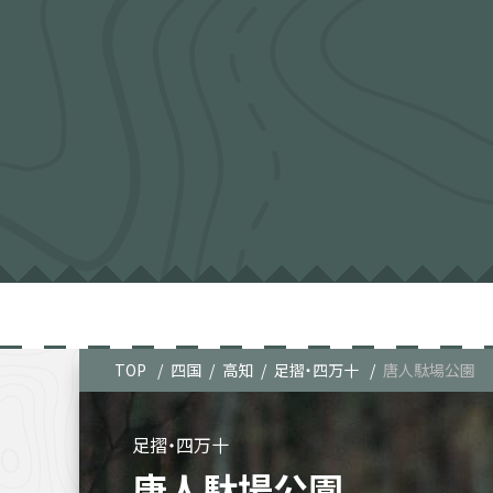
TOP
四国
高知
足摺・四万十
唐人駄場公園
足摺・四万十
唐人駄場公園