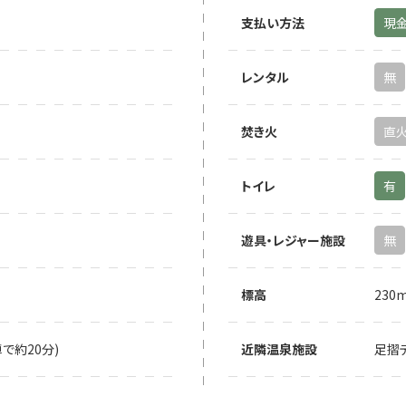
支払い方法
現
レンタル
無
焚き火
直
トイレ
有
遊具・レジャー施設
無
標高
230
で約20分)
近隣温泉施設
足摺テ