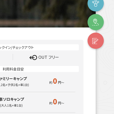
OUT フリー
0
ァミリーキャンプ
人2名+子供2名+車1台)
0
車ソロキャンプ
(大人1名+車1台)