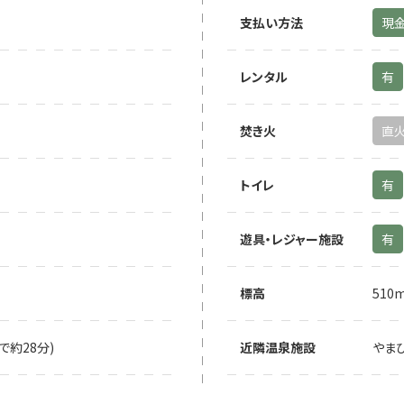
支払い方法
現
レンタル
有
焚き火
直
トイレ
有
遊具・レジャー施設
有
標高
510
で約28分)
近隣温泉施設
やまび