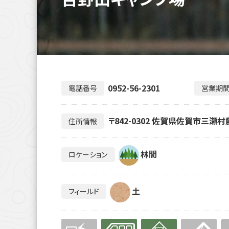
0952-56-2301
電話番号
営業期
〒842-0302 佐賀県佐賀市三瀬
住所情報
林間
ロケーション
土
フィールド
無
有り
有り
無
無