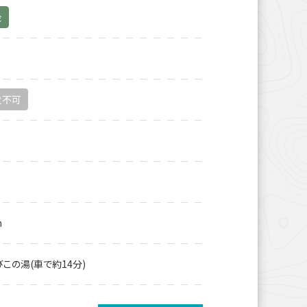
金
火不可
m
この湯(車で約14分)