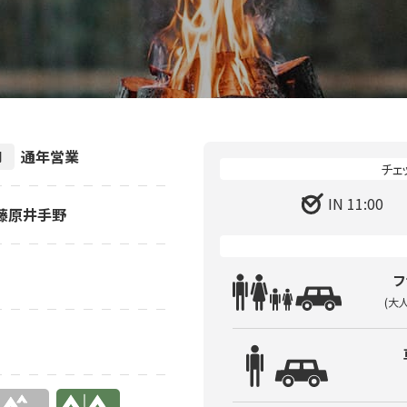
通年営業
間
IN 11:00
村藤原井手野
フ
(大
有り