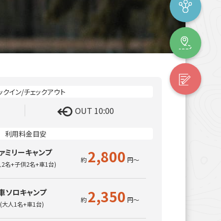
OUT 10:00
2,800
ァミリーキャンプ
人2名+子供2名+車1台)
2,350
車ソロキャンプ
(大人1名+車1台)