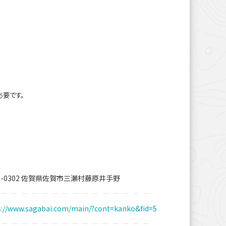
必要です。
2-0302 佐賀県佐賀市三瀬村藤原井手野
s://www.sagabai.com/main/?cont=kanko&fid=5